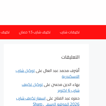
نتقل
لى
لمحتوى
تكييفات شارب
تكييف شارب 1.5 حصان
تكييف شارب 
التعليقات
أشرف محمد عبد العال
على
توكيل شارب
الاسكندرية
بهاء الدين محسن
على
توكيل تكييف
شارب 6 اكتوبر
حمزه عبد الفتاح
على
اسعار تكييف شارب
2026 الموقع الرسمى Sharp