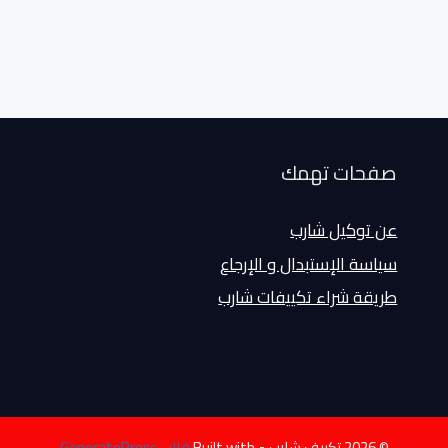
صفحات تهمك
عن توكيل شارب
سياسة الإستبدال و الإرجاع
طريقة شراء تكييفات شارب
© 2026 تكييف شارب
• Built with
قالب GeneratePress