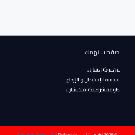
صفحات تهمك
عن توكيل شارب
سياسة الإستبدال و الإرجاع
طريقة شراء تكييفات شارب
© 2026 تكييف شارب
• Built with
قالب GeneratePress