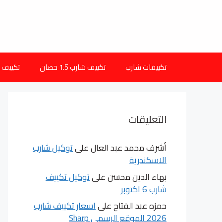
نتقل
لى
لمحتوى
تكييفات شارب
تكييف شارب 1.5 حصان
تكييف شارب 
التعليقات
أشرف محمد عبد العال
على
توكيل شارب
الاسكندرية
بهاء الدين محسن
على
توكيل تكييف
شارب 6 اكتوبر
حمزه عبد الفتاح
على
اسعار تكييف شارب
2026 الموقع الرسمى Sharp