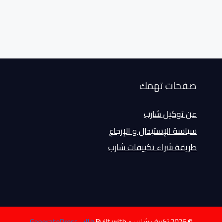
صفحات تهمك
عن توكيل شارب
سياسة الإستبدال و الإرجاع
طريقة شراء تكييفات شارب
© 2026 تكييف شارب
• Built with
قالب GeneratePress