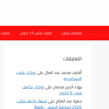
نتقل
لى
لمحتوى
تكييفات شارب
تكييف شارب 1.5 حصان
تكييف شارب 
التعليقات
أشرف محمد عبد العال
على
توكيل شارب
الاسكندرية
بهاء الدين محسن
على
توكيل تكييف
شارب 6 اكتوبر
حمزه عبد الفتاح
على
اسعار تكييف شارب
2026 الموقع الرسمى Sharp