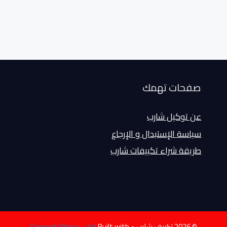
صفحات تهمك
عن توكيل شارب
سياسة الإستبدال و الإرجاع
طريقة شراء تكييفات شارب
© 2026 تكييف شارب
• Built with
قالب GeneratePress