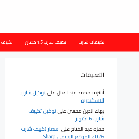
نتقل
لى
لمحتوى
تكييفات شارب
تكييف شارب 1.5 حصان
تكييف شارب 
التعليقات
أشرف محمد عبد العال
على
توكيل شارب
الاسكندرية
بهاء الدين محسن
على
توكيل تكييف
شارب 6 اكتوبر
حمزه عبد الفتاح
على
اسعار تكييف شارب
2026 الموقع الرسمى Sharp