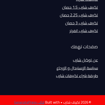
تكييف شارب 1.5 حصان
تكييف شارب 2.25 حصان
تكييف شارب 3 حصان
تكييف شارب انفرتر
صفحات تهمك
عن توكيل شارب
سياسة الإستبدال و الإرجاع
طريقة شراء تكييفات شارب
© 2026 تكييف شارب
• Built with
قالب GeneratePress