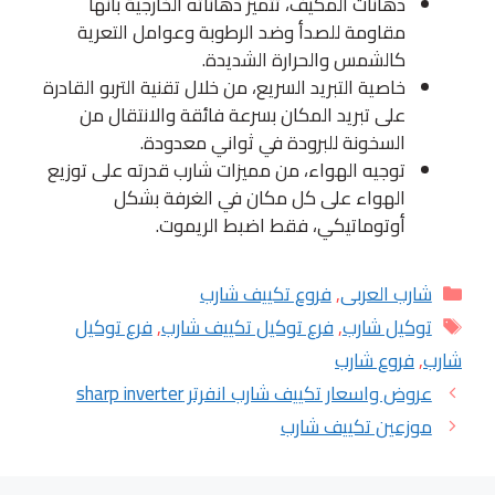
دهانات المكيف، تتميز دهاناته الخارجية بأنها
مقاومة للصدأ وضد الرطوبة وعوامل التعرية
كالشمس والحرارة الشديدة.
خاصية التبريد السريع، من خلال تقنية التربو القادرة
على تبريد المكان بسرعة فائقة والانتقال من
السخونة للبرودة في ثواني معدودة.
توجيه الهواء، من مميزات شارب قدرته على توزيع
الهواء على كل مكان في الغرفة بشكل
أوتوماتيكي، فقط اضبط الريموت.
التصنيفات
شارب العربى
,
فروع تكييف شارب
الوسوم
توكيل شارب
,
فرع توكيل تكييف شارب
,
فرع توكيل
شارب
,
فروع شارب
عروض واسعار تكييف شارب انفرتر sharp inverter
موزعين تكييف شارب